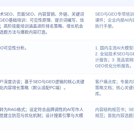
技术SEO、页面SEO、内容营销、外链、关键词
SEO与GEO专项培
GEO基础培训：可见性原理、提示词编写、信
课件；企业内部AI内
；高阶技能培训涵盖进阶排名策略、增长机会
执行手册。
选题方法与爆款内容打造。
EO可见性分析。
1. 国内主流AI大模
2. 全站技术SEO与G
计报告；3. 竞品官网
GEO优化分析报告。
户深度访谈；基于SEO与GEO逻辑的核心关键
客户痛点库；专属内
化内容增长策略（默认适配PC端）。
策略文档；核心关键
库。
转为RAG格式；设定符合品牌调性的AI写作人
内容结构规范书；SE
觉建立防范与优化机制；设计搜索引擎与大模
规范；首批内容选题