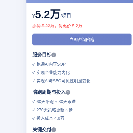
5.2万
/项目
¥
原价 5.22万
，优惠价 5.2万
立即咨询陪跑
服务目标
?
✓ 跑通AI内容SOP
✓ 实现企业能力内化
✓ 实现AI与SEO可见性明显变化
陪跑周期与投入
?
✓ 60天陪跑 + 30天跟进
✓ 270天策略更新同步
✓ 投入成本 4.8万
关键交付
?