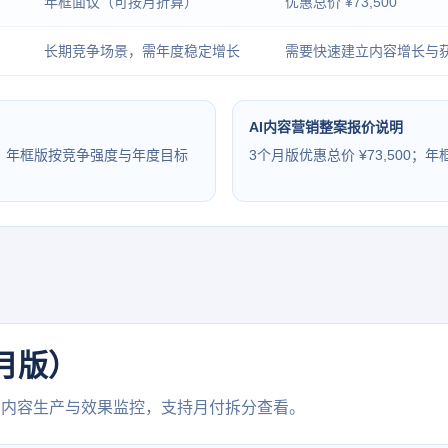
年框面议（可按月折算）
优惠总价 ¥73,500
长期竞争场景，需年度稳定增长
需要快速建立内容增长与
AI内容营销整案报价说明
92）；年框版按竞争强度与年度目标
3个月版优惠总价 ¥73,500
月版）
、内容生产与效果监控，支持月付拆分查看。