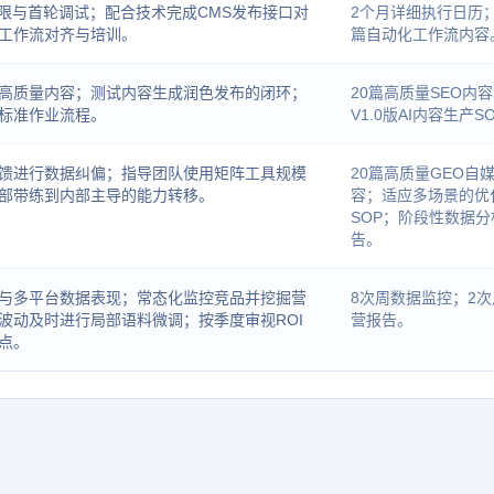
权限与首轮调试；配合技术完成CMS发布接口对
2个月详细执行日历；
工作流对齐与培训。
篇自动化工作流内容
高质量内容；测试内容生成润色发布的闭环；
20篇高质量SEO内
标准作业流程。
V1.0版AI内容生产S
馈进行数据纠偏；指导团队使用矩阵工具规模
20篇高质量GEO自
部带练到内部主导的能力转移。
容；适应多场景的优
SOP；阶段性数据分
告。
与多平台数据表现；常态化监控竞品并挖掘营
8次周数据监控；2
波动及时进行局部语料微调；按季度审视ROI
营报告。
点。