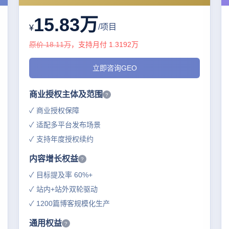
15.83万
/项目
¥
原价 18.11万
，支持月付 1.3192万
立即咨询GEO
商业授权主体及范围
?
✓ 商业授权保障
✓ 适配多平台发布场景
✓ 支持年度授权续约
内容增长权益
?
✓ 目标提及率 60%+
✓ 站内+站外双轮驱动
✓ 1200篇博客规模化生产
通用权益
?