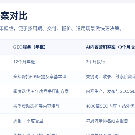
整案对比
月版与年框版，便于按周期、交付、报价、适用场景做快速决策。
GEO服务（年框）
AI内容营销整案（3个月
12个月年框
3个月执行
全年保持60%+提及率基本盘
关键词、收录、线索阶段
季度迭代 + 年度竞争压制方案
内容生产、发布与SEO/G
按季度动态扩展内容矩阵
4000篇SEO内容 + 站外
周报 + 季度复盘
每周流量排名线索报告