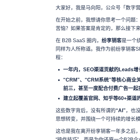
大家好，我是马向阳，公众号「数字
在开始之前，我想请你思考一个问题：
苦恼？如果答案是肯定的，那么接下
在 B2B SaaS 圈内，
纷享销客
是一个
同样为人所称道。我作为前纷享销客S
程：
一年内，SEO渠道贡献的Leads增长
“CRM”、“CRM系统”等核心商
前三，甚至一度配合付费广告一起实
建立起覆盖官网、知乎等60+渠道的
这些数字背后，没有所谓的
“AI”
，也
思想转变，并围绕一个可持续的增长
这也是我在离开纷享销客一年多之后
“操作技巧”，而是为你还原一个B2B