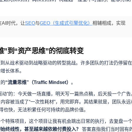
AI时代，让
SEO
与
GEO（生成式引擎优化）
相辅相成，实现
维”到“资产思维”的彻底转变
遇到从战术驱动到战略驱动的转型挑战。许多团队的打法仍停留
的增长体系。
在的
“流量思维”（Traffic Mindset）
。
驱动”的：今天做一场直播，明天写一篇热点稿，后天投一个广告
内容被当成了“一次性耗材”，用完即弃。其结果就是，团队永远
去得也快，无法积累任何可持续的品牌价值。
一个特殊项目，这个项目让我有机会跳出日常的执行，去复盘一
却始终线性，甚至越来越依赖付费投入？
答案直指我们当时固有