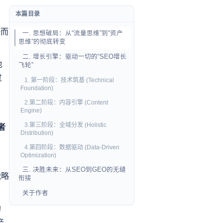
本篇目录
海而
一. 思想破局：从“流量思维”到“资产
思维”的彻底转变
二. 增长引擎：驱动一切的“SEO增长
也
飞轮”
过
1. 第一阶段：技术筑基 (Technical
Foundation)
2.第二阶段：内容引擎 (Content
Engine)
3.第三阶段：全域分发 (Holistic
者
Distribution)
4.第四阶段：数据驱动 (Data-Driven
Optimization)
。
三. 决胜未来：从SEO到GEO的无缝
战略
衔接
关于作者
的
产