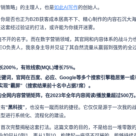
营销策略」的主理人，也是
如此AI写作
的创始人。
你是否也正为B2B获客成本居高不下、精心制作的内容石沉大
来这套经过验证的打法，或许能为你拨开迷雾。
绕不开的名字。而在数字营销领域，其官网和内容体系的战斗力
EO负责人，我亲身主导并见证了其自然流量从羸弱到强势的全
200%，有效线索(MQL)增长75%。
业关键词，官网在百度、必应、Google等多个搜索引擎稳居第一或
现“霸屏”（搜索结果前十名中占据7席）。
全网内容营销矩阵，在2023年全年内容阅读/播放量超过500万
没有
“黑科技”
，也没有一蹴而就的捷径。它仅仅是源于一次我的
模型进行系统化、流程化的建设。
，首次完整揭秘这套打法。这篇文章的目的，不是给出一堆零散
企业如何从0到1，再从1到10，构建起一座坚不可摧的、能够持续