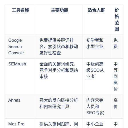
工具名称
主要功能
适合人群
价
格
范
围
Google
免费提供关键词排
初学者和
免
Search
名、索引状态和移动
小型企业
费
Console
友好性检查
SEMrush
全面的关键词研究、
中级到高
中
竞争对手分析和网站
级SEO从
等
审核
业者
到
高
价
Ahrefs
强大的反向链接分析
内容营销
高
和内容研究工具
人员和
价
SEO专家
Moz Pro
提供关键词跟踪、网
中小企业
中